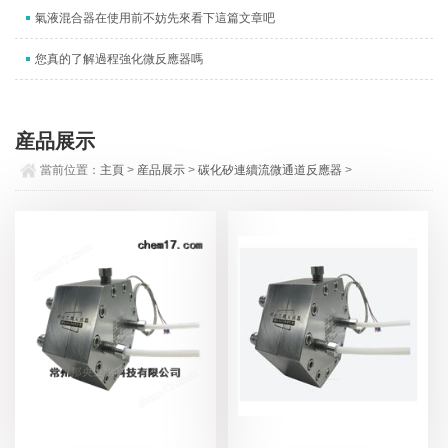
氣液混合器在使用前不妨先來看下這篇文章吧
您真的了解過程強化微反應器嗎
産品展示
當前位置：
主頁
>
産品展示
>
碳化矽連續流微通道反應器
>