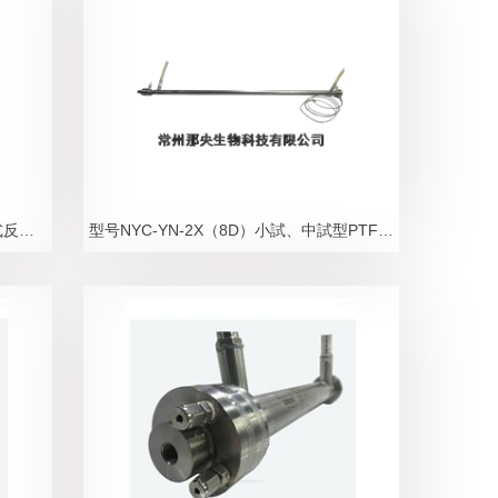
NYB-YN-1Xb不鏽鋼連續流微通道管式反應器1Yb
型号NYC-YN-2X（8D）小試、中試型PTFE螺紋管式微反應器