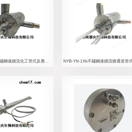
NYB-YN-1Xa不鏽鋼連續流化工管式反應器靜态混合器廠家