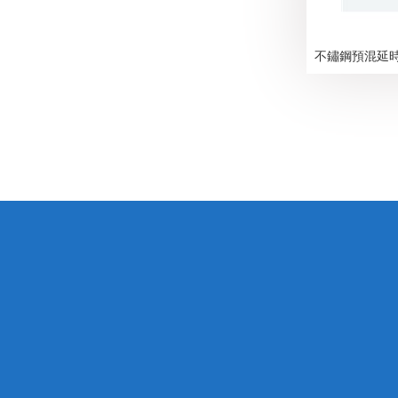
不鏽鋼預混延時反